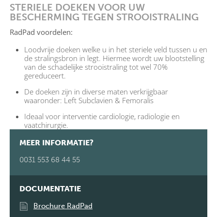
STERIELE DOEKEN VOOR UW
BESCHERMING TEGEN STROOISTRALING
RadPad voordelen:
Loodvrije doeken welke u in het steriele veld tussen u en
de stralingsbron in legt. Hiermee wordt uw blootstelling
van de schadelijke strooistraling tot wel 70%
gereduceert.
De doeken zijn in diverse maten verkrijgbaar
waaronder: Left Subclavien & Femoralis
Ideaal voor interventie cardiologie, radiologie en
vaatchirurgie.
MEER INFORMATIE?
0031 553 68 44 55
DOCUMENTATIE
Brochure RadPad