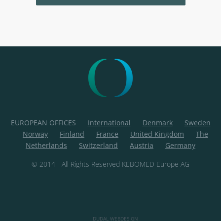
EUROPEAN OFFICES
International
Denmark
Sweden
Norway
Finland
France
United Kingdom
The
Netherlands
Switzerland
Austria
Germany
© 2014 - All Rights Reserved KEBOMED Europe AG
DUDAL WEBDESIGN